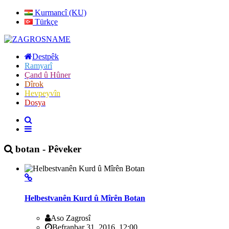
Kurmancî (KU)
Türkçe
Destpêk
Ramyarî
Çand û Hûner
Dîrok
Hevpeyvîn
Dosya
botan - Pêveker
Helbestvanên Kurd û Mîrên Botan
Aso Zagrosî
Befranbar 31, 2016, 12:00