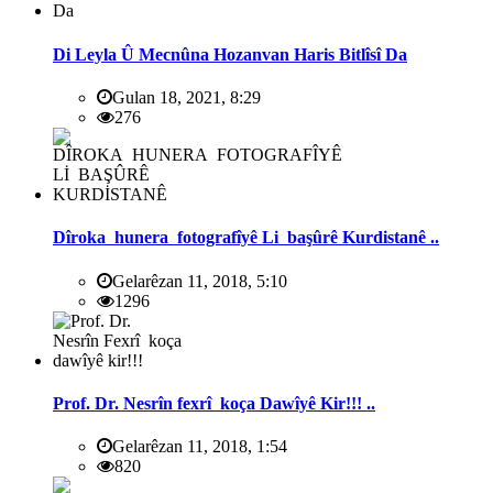
Di Leyla Û Mecnûna Hozanvan Haris Bitlîsî Da
Gulan 18, 2021, 8:29
276
Dîroka hunera fotografîyê Li başûrê Kurdistanê ..
Gelarêzan 11, 2018, 5:10
1296
Prof. Dr. Nesrîn fexrî koça Dawîyê Kir!!! ..
Gelarêzan 11, 2018, 1:54
820