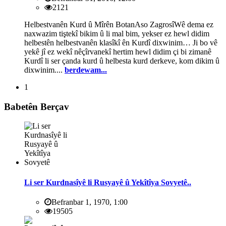
2121
Helbestvanên Kurd û Mîrên BotanAso ZagrosîWê dema ez
naxwazim tiştekî bikim û li mal bim, yekser ez hewl didim
helbestên helbestvanên klasîkî ên Kurdî dixwinim… Ji bo vê
yekê jî ez wekî nêçîrvanekî hertim hewl didim çi bi zimanê
Kurdî li ser çanda kurd û helbesta kurd derkeve, kom dikim û
dixwinim....
berdewam...
1
Babetên Berçav
Li ser Kurdnasîyê li Rusyayê û Yekîtîya Sovyetê..
Befranbar 1, 1970, 1:00
19505