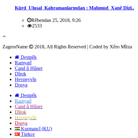
Kürd Ulusal Kahramanlarından : Mahmud Xanê Dizl..
Rêbendan 25, 2018, 9:26
2533
ZagrosName
2018, All Rights Reserved | Coded by Xêro Mîrza
Destpêk
Ramyarî
Çand û Hûner
Dîrok
Hevpeyvîn
Dosya
Destpêk
Ramyarî
Çand û Hûner
Dîrok
Hevpeyvîn
Dosya
Kurmancî (KU)
Türkçe