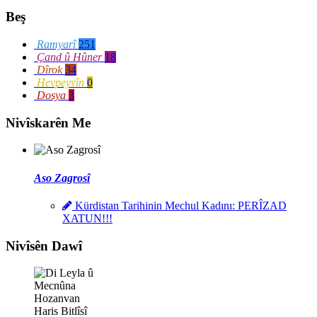
Beş
Ramyarî
251
Çand û Hûner
18
Dîrok
34
Hevpeyvîn
0
Dosya
3
Nivîskarên Me
Aso Zagrosî
Kürdistan Tarihinin Mechul Kadını: PERÎZAD
XATUN!!!
Nivîsên Dawî